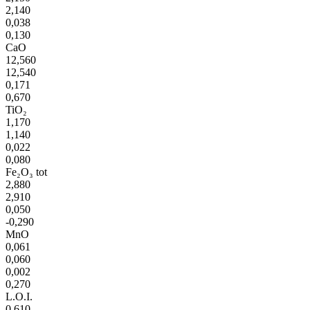
2,140
0,038
0,130
CaO
12,560
12,540
0,171
0,670
TiO₂
1,170
1,140
0,022
0,080
Fe₂O₃ tot
2,880
2,910
0,050
-0,290
MnO
0,061
0,060
0,002
0,270
L.O.I.
0,610