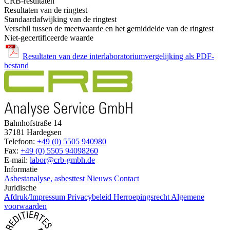
CRB-resultaten
Resultaten van de ringtest
Standaardafwijking van de ringtest
Verschil tussen de meetwaarde en het gemiddelde van de ringtest
Niet-gecertificeerde waarde
Resultaten van deze interlaboratoriumvergelijking als PDF-
bestand
Bahnhofstraße 14
37181 Hardegsen
Telefoon:
+49 (0) 5505 940980
Fax:
+49 (0) 5505 94098260
E-mail:
labor@crb-gmbh.de
Informatie
Asbestanalyse, asbesttest
Nieuws
Contact
Juridische
Afdruk/Impressum
Privacybeleid
Herroepingsrecht
Algemene
voorwaarden