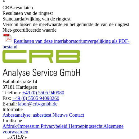
*
CRB-resultaten
Resultaten van de ringtest
Standaardafwijking van de ringtest
Verschil tussen de meetwaarde en het gemiddelde van de ringtest
Niet-gecertificeerde waarde
Resultaten van deze interlaboratoriumvergelijking als PDF-
bestand
Bahnhofstraße 14
37181 Hardegsen
Telefoon:
+49 (0) 5505 940980
Fax:
+49 (0) 5505 94098260
E-mail:
labor@crb-gmbh.de
Informatie
Asbestanalyse, asbesttest
Nieuws
Contact
Juridische
Afdruk/Impressum
Privacybeleid
Herroepingsrecht
Algemene
voorwaarden