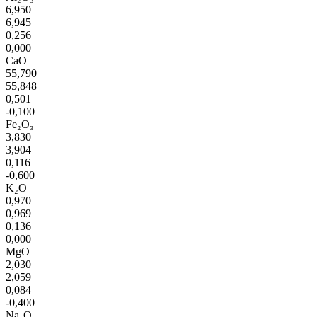
6,950
6,945
0,256
0,000
CaO
55,790
55,848
0,501
-0,100
Fe₂O₃
3,830
3,904
0,116
-0,600
K₂O
0,970
0,969
0,136
0,000
MgO
2,030
2,059
0,084
-0,400
Na₂O