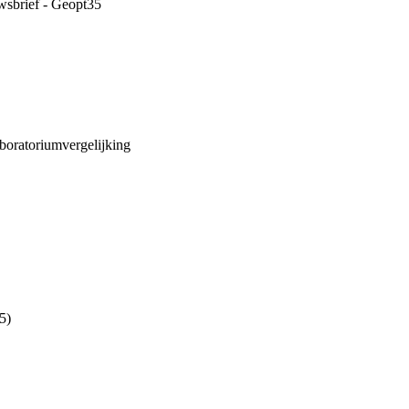
wsbrief - Geopt35
aboratoriumvergelijking
5)