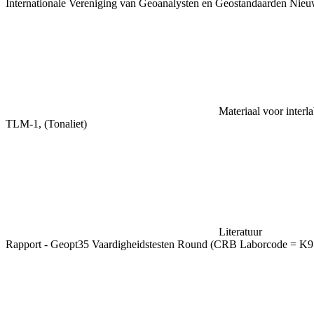
Internationale Vereniging van Geoanalysten en Geostandaarden Nieu
Materiaal voor interl
TLM-1, (Tonaliet)
Literatuur
Rapport - Geopt35 Vaardigheidstesten Round (CRB Laborcode = K9