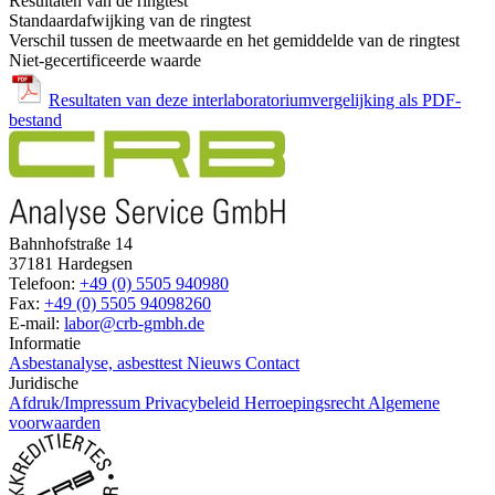
Resultaten van de ringtest
Standaardafwijking van de ringtest
Verschil tussen de meetwaarde en het gemiddelde van de ringtest
Niet-gecertificeerde waarde
Resultaten van deze interlaboratoriumvergelijking als PDF-
bestand
Bahnhofstraße 14
37181 Hardegsen
Telefoon:
+49 (0) 5505 940980
Fax:
+49 (0) 5505 94098260
E-mail:
labor@crb-gmbh.de
Informatie
Asbestanalyse, asbesttest
Nieuws
Contact
Juridische
Afdruk/Impressum
Privacybeleid
Herroepingsrecht
Algemene
voorwaarden