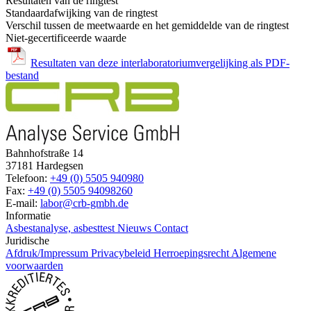
Resultaten van de ringtest
Standaardafwijking van de ringtest
Verschil tussen de meetwaarde en het gemiddelde van de ringtest
Niet-gecertificeerde waarde
Resultaten van deze interlaboratoriumvergelijking als PDF-
bestand
Bahnhofstraße 14
37181 Hardegsen
Telefoon:
+49 (0) 5505 940980
Fax:
+49 (0) 5505 94098260
E-mail:
labor@crb-gmbh.de
Informatie
Asbestanalyse, asbesttest
Nieuws
Contact
Juridische
Afdruk/Impressum
Privacybeleid
Herroepingsrecht
Algemene
voorwaarden