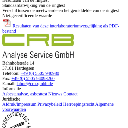
Resultaten van de ringtest
Standaardafwijking van de ringtest
Verschil tussen de meetwaarde en het gemiddelde van de ringtest
Niet-gecertificeerde waarde
Resultaten van deze interlaboratoriumvergelijking als PDF-
bestand
Bahnhofstraße 14
37181 Hardegsen
Telefoon:
+49 (0) 5505 940980
Fax:
+49 (0) 5505 94098260
E-mail:
labor@crb-gmbh.de
Informatie
Asbestanalyse, asbesttest
Nieuws
Contact
Juridische
Afdruk/Impressum
Privacybeleid
Herroepingsrecht
Algemene
voorwaarden