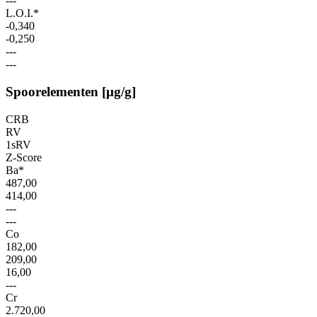
---
L.O.I.*
-0,340
-0,250
---
---
Spoorelementen [µg/g]
CRB
RV
1sRV
Z-Score
Ba*
487,00
414,00
---
---
Co
182,00
209,00
16,00
---
Cr
2.720,00