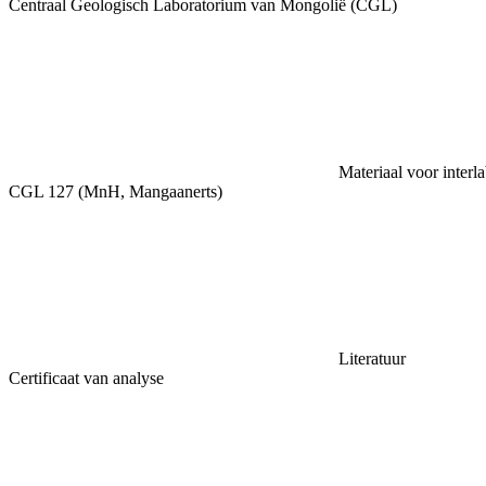
Centraal Geologisch Laboratorium van Mongolië (CGL)
Materiaal voor interl
CGL 127 (MnH, Mangaanerts)
Literatuur
Certificaat van analyse