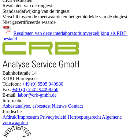
CRB-resultaten
Resultaten van de ringtest
Standaardafwijking van de ringtest
Verschil tussen de meetwaarde en het gemiddelde van de ringtest
Niet-gecertificeerde waarde
Resultaten van deze interlaboratoriumvergelijking als PDF-
bestand
Bahnhofstraße 14
37181 Hardegsen
Telefoon:
+49 (0) 5505 940980
Fax:
+49 (0) 5505 94098260
E-mail:
labor@crb-gmbh.de
Informatie
Asbestanalyse, asbesttest
Nieuws
Contact
Juridische
Afdruk/Impressum
Privacybeleid
Herroepingsrecht
Algemene
voorwaarden