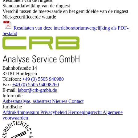
Resultaten van de ringtest
Standaardafwijking van de ringtest
Verschil tussen de meetwaarde en het gemiddelde van de ringtest
Niet-gecertificeerde waarde
Resultaten van deze interlaboratoriumvergelijking als PDF-
bestand
Bahnhofstraße 14
37181 Hardegsen
Telefoon:
+49 (0) 5505 940980
Fax:
+49 (0) 5505 94098260
E-mail:
labor@crb-gmbh.de
Informatie
Asbestanalyse, asbesttest
Nieuws
Contact
Juridische
Afdruk/Impressum
Privacybeleid
Herroepingsrecht
Algemene
voorwaarden