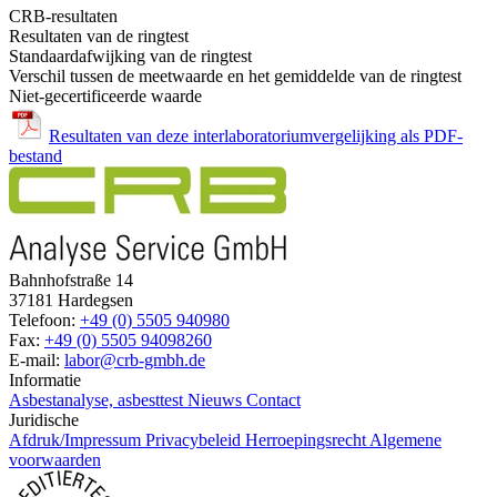
CRB-resultaten
Resultaten van de ringtest
Standaardafwijking van de ringtest
Verschil tussen de meetwaarde en het gemiddelde van de ringtest
Niet-gecertificeerde waarde
Resultaten van deze interlaboratoriumvergelijking als PDF-
bestand
Bahnhofstraße 14
37181 Hardegsen
Telefoon:
+49 (0) 5505 940980
Fax:
+49 (0) 5505 94098260
E-mail:
labor@crb-gmbh.de
Informatie
Asbestanalyse, asbesttest
Nieuws
Contact
Juridische
Afdruk/Impressum
Privacybeleid
Herroepingsrecht
Algemene
voorwaarden