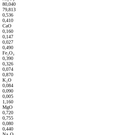
80,040
79,813
0,536
0,410
CaO
0,160
0,147
0,027
0,490
Fe₂O₃
0,390
0,326
0,074
0,870
K₂O
0,084
0,090
0,005
1,160
MgO
0,720
0,755
0,080
0,440
Na₂O