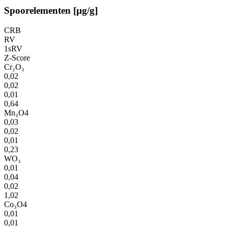
Spoorelementen [µg/g]
CRB
RV
1sRV
Z-Score
Cr₂O₃
0,02
0,02
0,01
0,64
Mn₃O4
0,03
0,02
0,01
0,23
WO₃
0,01
0,04
0,02
1,02
Co₃O4
0,01
0,01