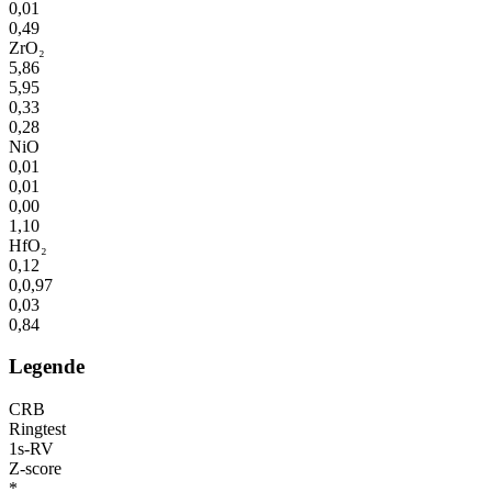
0,01
0,49
ZrO₂
5,86
5,95
0,33
0,28
NiO
0,01
0,01
0,00
1,10
HfO₂
0,12
0,0,97
0,03
0,84
Legende
CRB
Ringtest
1s-RV
Z-score
*