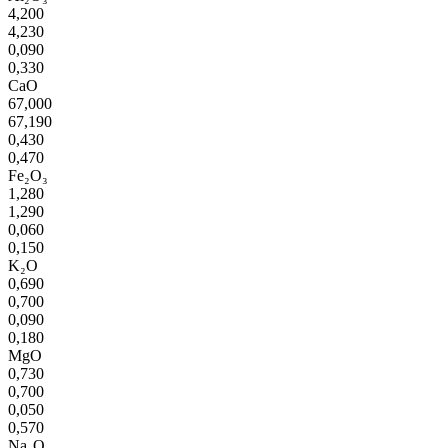
4,200
4,230
0,090
0,330
CaO
67,000
67,190
0,430
0,470
Fe₂O₃
1,280
1,290
0,060
0,150
K₂O
0,690
0,700
0,090
0,180
MgO
0,730
0,700
0,050
0,570
Na₂O