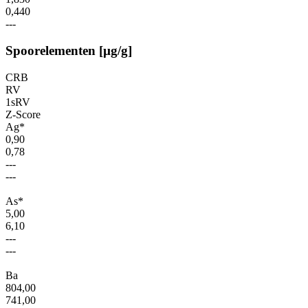
0,440
---
Spoorelementen [µg/g]
CRB
RV
1sRV
Z-Score
Ag*
0,90
0,78
---
---
As*
5,00
6,10
---
---
Ba
804,00
741,00