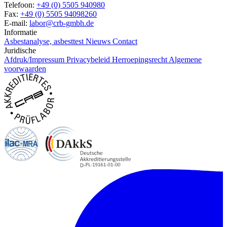
Telefoon:
+49 (0) 5505 940980
Fax:
+49 (0) 5505 94098260
E-mail:
labor@crb-gmbh.de
Informatie
Asbestanalyse, asbesttest
Nieuws
Contact
Juridische
Afdruk/Impressum
Privacybeleid
Herroepingsrecht
Algemene
voorwaarden