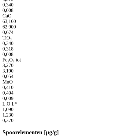
0,340
0,008
CaO
63,160
62,900
0,674
TiO₂
0,340
0,318
0,008
Fe₂O₃ tot
3,270
3,190
0,054
MnO
0,410
0,404
0,009
L.O.I.*
1,090
1,230
0,370
Spoorelementen [µg/g]