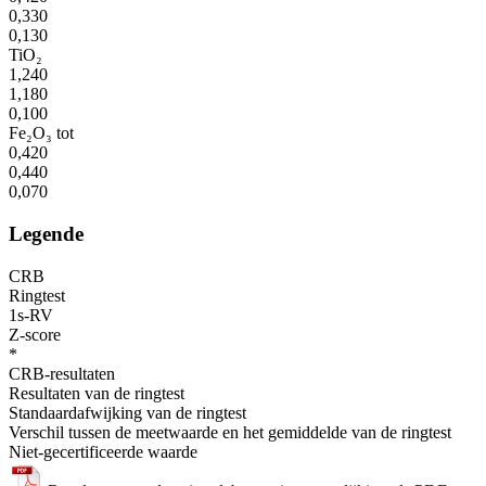
0,330
0,130
TiO₂
1,240
1,180
0,100
Fe₂O₃ tot
0,420
0,440
0,070
Legende
CRB
Ringtest
1s-RV
Z-score
*
CRB-resultaten
Resultaten van de ringtest
Standaardafwijking van de ringtest
Verschil tussen de meetwaarde en het gemiddelde van de ringtest
Niet-gecertificeerde waarde