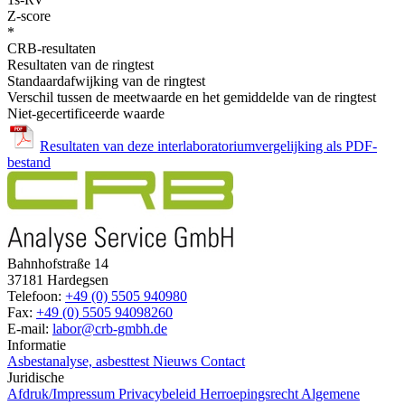
Z-score
*
CRB-resultaten
Resultaten van de ringtest
Standaardafwijking van de ringtest
Verschil tussen de meetwaarde en het gemiddelde van de ringtest
Niet-gecertificeerde waarde
Resultaten van deze interlaboratoriumvergelijking als PDF-
bestand
Bahnhofstraße 14
37181 Hardegsen
Telefoon:
+49 (0) 5505 940980
Fax:
+49 (0) 5505 94098260
E-mail:
labor@crb-gmbh.de
Informatie
Asbestanalyse, asbesttest
Nieuws
Contact
Juridische
Afdruk/Impressum
Privacybeleid
Herroepingsrecht
Algemene