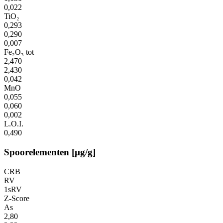
0,022
TiO₂
0,293
0,290
0,007
Fe₂O₃ tot
2,470
2,430
0,042
MnO
0,055
0,060
0,002
L.O.I.
0,490
Spoorelementen [µg/g]
CRB
RV
1sRV
Z-Score
As
2,80