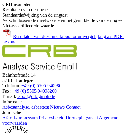
CRB-resultaten
Resultaten van de ringtest
Standaardafwijking van de ringtest
Verschil tussen de meetwaarde en het gemiddelde van de ringtest
Niet-gecertificeerde waarde
Resultaten van deze interlaboratoriumvergelijking als PDF-
bestand
Bahnhofstraße 14
37181 Hardegsen
Telefoon:
+49 (0) 5505 940980
Fax:
+49 (0) 5505 94098260
E-mail:
labor@crb-gmbh.de
Informatie
Asbestanalyse, asbesttest
Nieuws
Contact
Juridische
Afdruk/Impressum
Privacybeleid
Herroepingsrecht
Algemene
voorwaarden