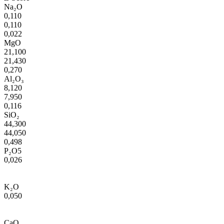
Na₂O
0,110
0,110
0,022
MgO
21,100
21,430
0,270
Al₂O₃
8,120
7,950
0,116
SiO₂
44,300
44,050
0,498
P₂O5
0,026
K₂O
0,050
CaO