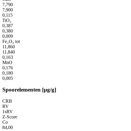
7,790
7,900
0,115
TiO₂
0,387
0,380
0,009
Fe₂O₃ tot
11,860
11,840
0,163
MnO
0,176
0,180
0,005
Spoorelementen [µg/g]
CRB
RV
1sRV
Z-Score
Co
84,00