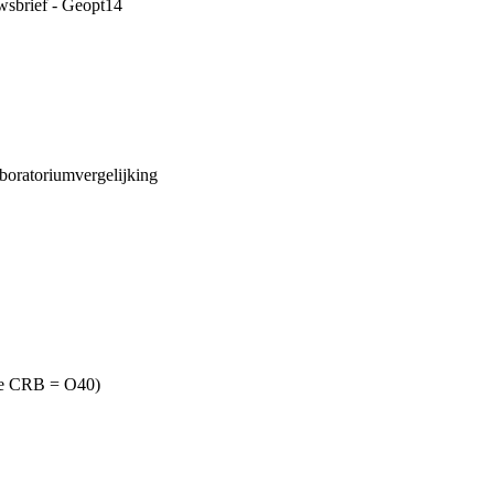
wsbrief - Geopt14
aboratoriumvergelijking
ode CRB = O40)