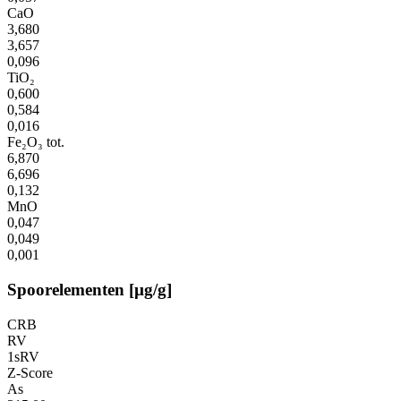
CaO
3,680
3,657
0,096
TiO₂
0,600
0,584
0,016
Fe₂O₃ tot.
6,870
6,696
0,132
MnO
0,047
0,049
0,001
Spoorelementen [µg/g]
CRB
RV
1sRV
Z-Score
As