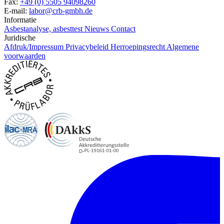
Fax:
+49 (0) 5505 94098260
E-mail:
labor@crb-gmbh.de
Informatie
Asbestanalyse, asbesttest
Nieuws
Contact
Juridische
Afdruk/Impressum
Privacybeleid
Herroepingsrecht
Algemene
voorwaarden