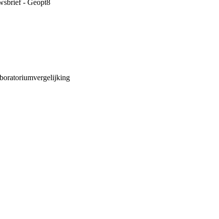
wsbrief - Geopt8
aboratoriumvergelijking