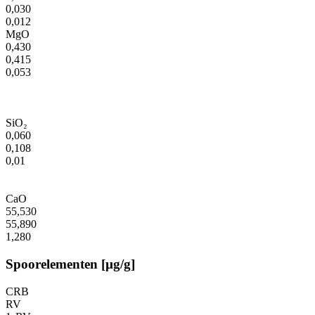
0,030
0,012
MgO
0,430
0,415
0,053
SiO₂
0,060
0,108
0,01
CaO
55,530
55,890
1,280
Spoorelementen [µg/g]
CRB
RV