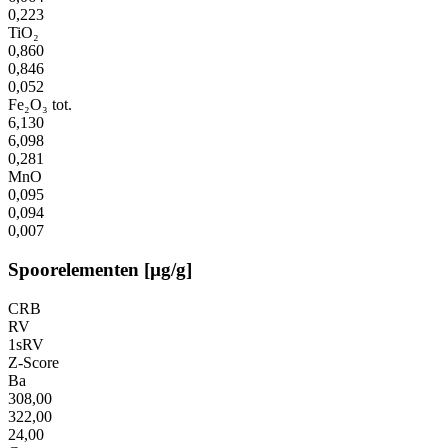
0,223
TiO₂
0,860
0,846
0,052
Fe₂O₃ tot.
6,130
6,098
0,281
MnO
0,095
0,094
0,007
Spoorelementen [µg/g]
CRB
RV
1sRV
Z-Score
Ba
308,00
322,00
24,00