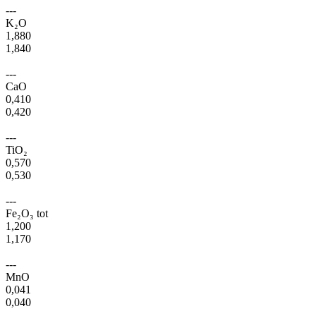
---
K₂O
1,880
1,840
---
CaO
0,410
0,420
---
TiO₂
0,570
0,530
---
Fe₂O₃ tot
1,200
1,170
---
MnO
0,041
0,040