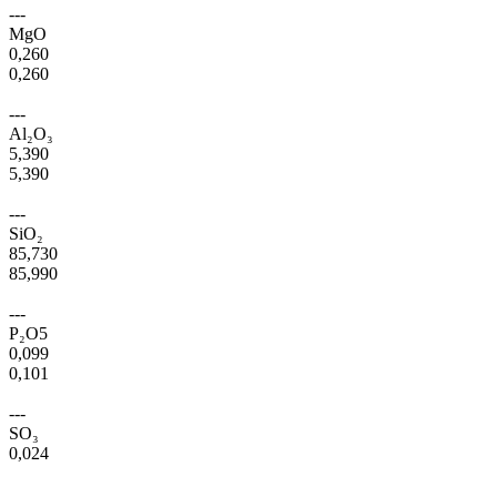
---
MgO
0,260
0,260
---
Al₂O₃
5,390
5,390
---
SiO₂
85,730
85,990
---
P₂O5
0,099
0,101
---
SO₃
0,024