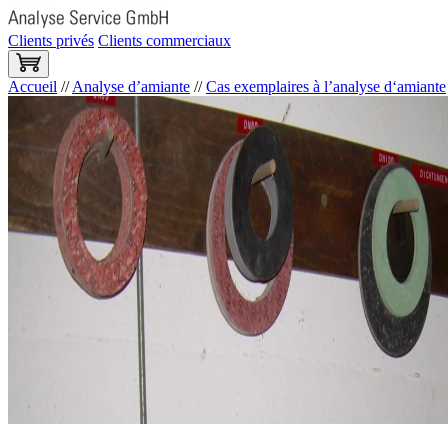
Clients privés
Clients commerciaux
Accueil
//
Analyse d’amiante
//
Cas exemplaires à l’analyse d‘amiante