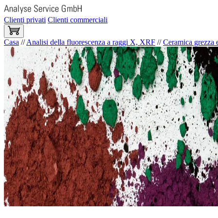
Clienti privati
Clienti commerciali
Casa
//
Analisi della fluorescenza a raggi X, XRF
//
Ceramica grezza e