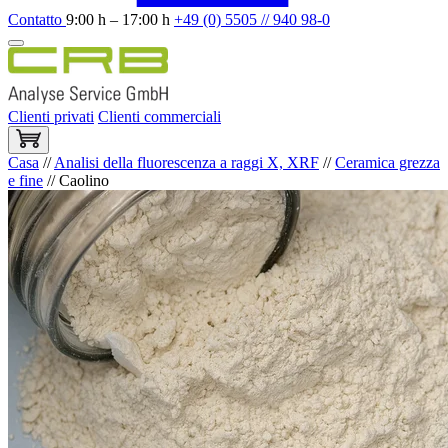
Contatto
9:00 h – 17:00 h
+49 (0) 5505 // 940 98-0
Clienti privati
Clienti commerciali
Casa
//
Analisi della fluorescenza a raggi X, XRF
//
Ceramica grezza
e fine
//
Caolino