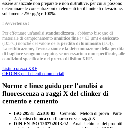
essere analizzate non preparate e non distruttive, per cui si possono
determinare le concentrazioni di elementi tra il limite di rilevazione,
solitamente 250 µg/g e 100%.
! Avvertenza !
Per effettuare un'analisi
standardizzata
, abbiamo bisogno di
materiale di campionamento
analitico fine
(< 63 µm) e
essiccato
(105°C) nonché del valore della
perdita di luminosità
(LOI).
La
rettificazione, l'essiccazione e la determinazione della perdita
di bagliore vengono eseguite, se necessario o non specificate, alle
condizioni specificate nel prezzo di listino XRF.
Listino prezzi XRF
ORDINE per i clienti commerciali
Norme e linee guida per l'analisi a
fluorescenza a raggi X del clinker di
cemento e cemento
ISO 29581- 2:2010-03
– Cemento - Metodi di prova - Parte
2: Analisi chimica con fluorescenza a raggi X
DIN EN ISO 12677:2013-02
– Analisi chimica dei prodotti