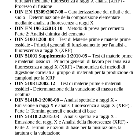
refrattari mediante fluorescenza a raggi X analisi (XRF) -
Processo di fusione
DIN EN 15309:2007-08
– Caratterizzazione dei rifiuti e del
suolo - Determinazione della composizione elementare
mediante analisi a fluorescenza a raggi X
DIN EN 196-2:2013-10
– Metodo di prova per cemento -
Parte 2: Analisi chimica del cemento
DIN 51001:200 -08
– Test di Materie prime e materie prime
ossidate - Principi generali di funzionamento per l'analisi a
fluorescenza a raggi X (XRF)
DIN 51001 Supplemento 1:2010-05
– Test di materie prime
e materiali ossidici - Principi generali di lavoro per l'analisi a
fluorescenza a raggi X (XRF) - Panoramica dei metodi di
digestione correlati al gruppo di materiali per la produzione di
campioni per la XRF
DIN 51081:2002-12
– Test di materie prime e materiali
ossidici - Determinazione della variazione di massa nella
ricottura
DIN 51418-1:2008-08
– Analisi spettrale a raggi X -
Emissione a raggi X e analisi fluorescenza a raggi X (XRF) -
Parte 1: Termini generali e nozioni di base
DIN 51418-2:2015-03
– Analisi spettrale a raggi X -
Emissione dei raggi X e Analisi della fluorescenza (XRF) -
Parte 2: Termini e nozioni di base per la misurazione, la
taratura e la valutazione