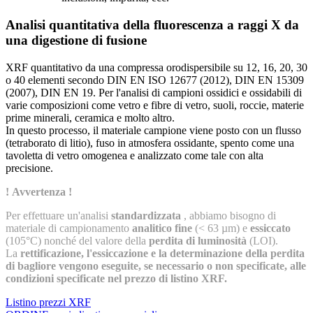
Analisi quantitativa della fluorescenza a raggi X da
una digestione di fusione
XRF quantitativo da una compressa orodispersibile su 12, 16, 20, 30
o 40 elementi secondo DIN EN ISO 12677 (2012), DIN EN 15309
(2007), DIN EN 19. Per l'analisi di campioni ossidici e ossidabili di
varie composizioni come vetro e fibre di vetro, suoli, roccie, materie
prime minerali, ceramica e molto altro.
In questo processo, il materiale campione viene posto con un flusso
(tetraborato di litio), fuso in atmosfera ossidante, spento come una
tavoletta di vetro omogenea e analizzato come tale con alta
precisione.
! Avvertenza !
Per effettuare un'analisi
standardizzata
, abbiamo bisogno di
materiale di campionamento
analitico fine
(< 63 µm) e
essiccato
(105°C) nonché del valore della
perdita di luminosità
(LOI).
La
rettificazione, l'essiccazione e la determinazione della perdita
di bagliore vengono eseguite, se necessario o non specificate, alle
condizioni specificate nel prezzo di listino XRF.
Listino prezzi XRF