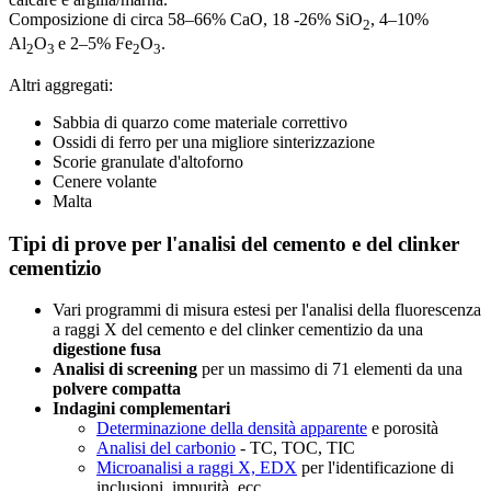
Composizione di circa 58–66% CaO, 18 -26% SiO
, 4–10%
2
Al
O
e 2–5% Fe
O
.
2
3
2
3
Altri aggregati:
Sabbia di quarzo come materiale correttivo
Ossidi di ferro per una migliore sinterizzazione
Scorie granulate d'altoforno
Cenere volante
Malta
Tipi di prove per l'analisi del cemento e del clinker
cementizio
Vari programmi di misura estesi per l'analisi della fluorescenza
a raggi X del cemento e del clinker cementizio da una
digestione fusa
Analisi di screening
per un massimo di 71 elementi da una
polvere compatta
Indagini complementari
Determinazione della densità apparente
e porosità
Analisi del carbonio
- TC, TOC, TIC
Microanalisi a raggi X, EDX
per l'identificazione di
inclusioni, impurità, ecc.