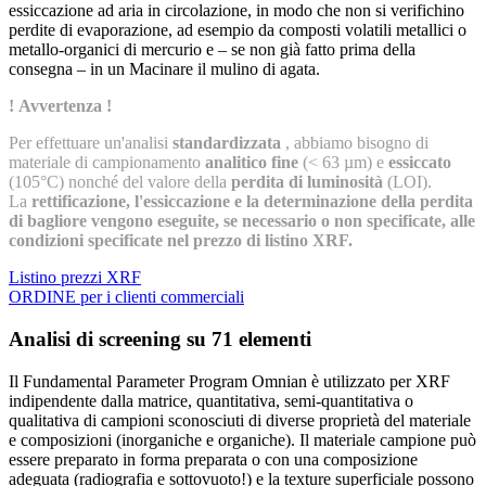
essiccazione ad aria in circolazione, in modo che non si verifichino
perdite di evaporazione, ad esempio da composti volatili metallici o
metallo-organici di mercurio e – se non già fatto prima della
consegna – in un Macinare il mulino di agata.
! Avvertenza !
Per effettuare un'analisi
standardizzata
, abbiamo bisogno di
materiale di campionamento
analitico fine
(< 63 µm) e
essiccato
(105°C) nonché del valore della
perdita di luminosità
(LOI).
La
rettificazione, l'essiccazione e la determinazione della perdita
di bagliore vengono eseguite, se necessario o non specificate, alle
condizioni specificate nel prezzo di listino XRF.
Listino prezzi XRF
ORDINE per i clienti commerciali
Analisi di screening su 71 elementi
Il Fundamental Parameter Program Omnian è utilizzato per XRF
indipendente dalla matrice, quantitativa, semi-quantitativa o
qualitativa di campioni sconosciuti di diverse proprietà del materiale
e composizioni (inorganiche e organiche). Il materiale campione può
essere preparato in forma preparata o con una composizione
adeguata (radiografia e sottovuoto!) e la texture superficiale possono