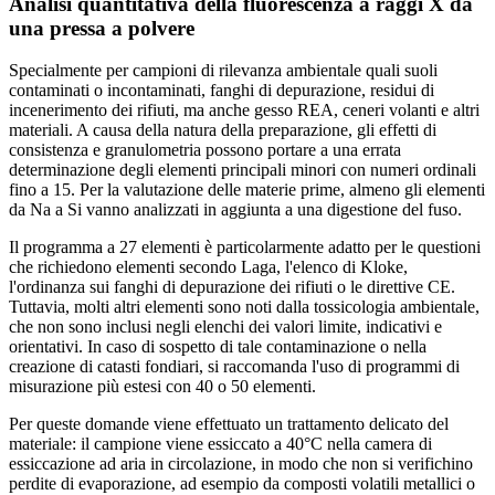
Analisi quantitativa della fluorescenza a raggi X da
una pressa a polvere
Specialmente per campioni di rilevanza ambientale quali suoli
contaminati o incontaminati, fanghi di depurazione, residui di
incenerimento dei rifiuti, ma anche gesso REA, ceneri volanti e altri
materiali. A causa della natura della preparazione, gli effetti di
consistenza e granulometria possono portare a una errata
determinazione degli elementi principali minori con numeri ordinali
fino a 15. Per la valutazione delle materie prime, almeno gli elementi
da Na a Si vanno analizzati in aggiunta a una digestione del fuso.
Il programma a 27 elementi è particolarmente adatto per le questioni
che richiedono elementi secondo Laga, l'elenco di Kloke,
l'ordinanza sui fanghi di depurazione dei rifiuti o le direttive CE.
Tuttavia, molti altri elementi sono noti dalla tossicologia ambientale,
che non sono inclusi negli elenchi dei valori limite, indicativi e
orientativi. In caso di sospetto di tale contaminazione o nella
creazione di catasti fondiari, si raccomanda l'uso di programmi di
misurazione più estesi con 40 o 50 elementi.
Per queste domande viene effettuato un trattamento delicato del
materiale: il campione viene essiccato a 40°C nella camera di
essiccazione ad aria in circolazione, in modo che non si verifichino
perdite di evaporazione, ad esempio da composti volatili metallici o