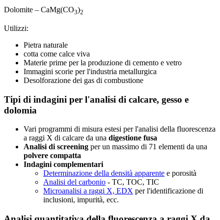
Dolomite – CaMg(CO
)
3
2
Utilizzi:
Pietra naturale
cotta come calce viva
Materie prime per la produzione di cemento e vetro
Immagini scorie per l'industria metallurgica
Desolforazione dei gas di combustione
Tipi di indagini per l'analisi di calcare, gesso e
dolomia
Vari programmi di misura estesi per l'analisi della fluorescenza
a raggi X di calcare da una
digestione fusa
Analisi di screening
per un massimo di 71 elementi da una
polvere compatta
Indagini complementari
Determinazione della densità apparente
e porosità
Analisi del carbonio
- TC, TOC, TIC
Microanalisi a raggi X, EDX
per l'identificazione di
inclusioni, impurità, ecc.
Analisi quantitativa della fluorescenza a raggi X da