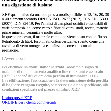
una digestione di fusione
XRF quantitativo da una compressa orodispersibile su 12, 16, 20, 30
o 40 elementi secondo DIN EN ISO 12677 (2012), DIN EN 15309
(2007), DIN EN 19. Per l'analisi di campioni ossidici e ossidabili di
varie composizioni come vetro e fibre di vetro, suoli, roccie, materie
prime minerali, ceramica e molto altro.
In questo processo, il materiale campione viene posto con un flusso
(tetraborato di litio), fuso in atmosfera ossidante, spento come una
tavoletta di vetro omogenea e analizzato come tale con alta
precisione.
! Avvertenza !
Per effettuare un'analisi
standardizzata
, abbiamo bisogno di
materiale di campionamento
analitico fine
(< 63 µm) e
essiccato
(105°C) nonché del valore della
perdita di luminosità
(LOI).
La
rettificazione, l'essiccazione e la determinazione della perdita
di bagliore vengono eseguite, se necessario o non specificate, alle
condizioni specificate nel prezzo di listino XRF.
Listino prezzi XRF
ORDINE per i clienti commerciali