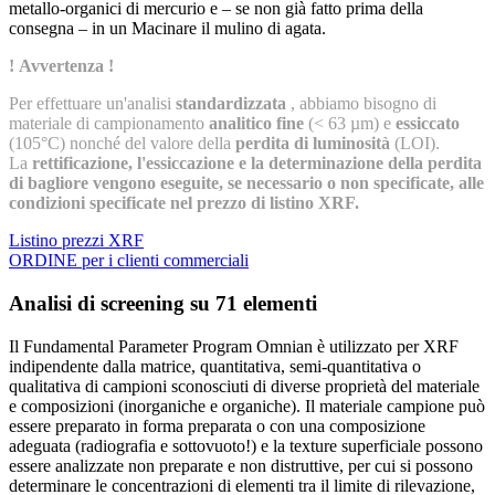
metallo-organici di mercurio e – se non già fatto prima della
consegna – in un Macinare il mulino di agata.
! Avvertenza !
Per effettuare un'analisi
standardizzata
, abbiamo bisogno di
materiale di campionamento
analitico fine
(< 63 µm) e
essiccato
(105°C) nonché del valore della
perdita di luminosità
(LOI).
La
rettificazione, l'essiccazione e la determinazione della perdita
di bagliore vengono eseguite, se necessario o non specificate, alle
condizioni specificate nel prezzo di listino XRF.
Listino prezzi XRF
ORDINE per i clienti commerciali
Analisi di screening su 71 elementi
Il Fundamental Parameter Program Omnian è utilizzato per XRF
indipendente dalla matrice, quantitativa, semi-quantitativa o
qualitativa di campioni sconosciuti di diverse proprietà del materiale
e composizioni (inorganiche e organiche). Il materiale campione può
essere preparato in forma preparata o con una composizione
adeguata (radiografia e sottovuoto!) e la texture superficiale possono
essere analizzate non preparate e non distruttive, per cui si possono
determinare le concentrazioni di elementi tra il limite di rilevazione,