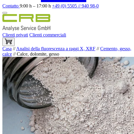
Contatto
9:00 h – 17:00 h
+49 (0) 5505 // 940 98-0
Clienti privati
Clienti commerciali
Casa
//
Analisi della fluorescenza a raggi X, XRF
//
Cemento, gesso,
calce
//
Calce, dolomite, gesso