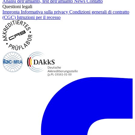
Analisi dell'amianto, test dell'amianto
News
Contatto
Questioni legali
Impronta
Informativa sulla privacy
Condizioni generali di contratto
(CGC)
Istruzioni per il recesso