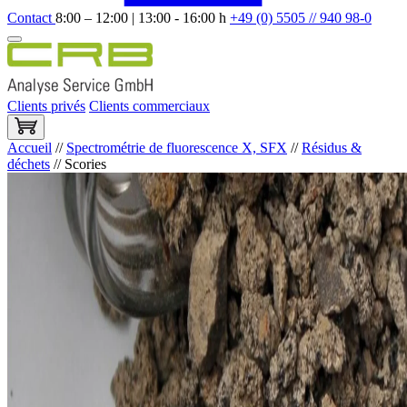
Contact
8:00 – 12:00 | 13:00 - 16:00 h
+49 (0) 5505 // 940 98-0
Clients privés
Clients commerciaux
Accueil
//
Spectrométrie de fluorescence X, SFX
//
Résidus &
déchets
//
Scories