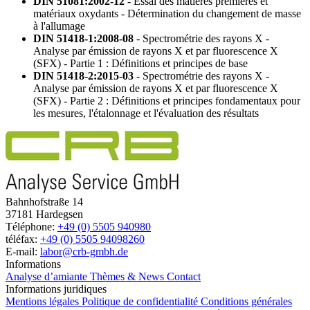
DIN 51081:2002-12
- Essai des matières premières et
matériaux oxydants - Détermination du changement de masse
à l'allumage
DIN 51418-1:2008-08
- Spectrométrie des rayons X -
Analyse par émission de rayons X et par fluorescence X
(SFX) - Partie 1 : Définitions et principes de base
DIN 51418-2:2015-03
- Spectrométrie des rayons X -
Analyse par émission de rayons X et par fluorescence X
(SFX) - Partie 2 : Définitions et principes fondamentaux pour
les mesures, l'étalonnage et l'évaluation des résultats
Bahnhofstraße 14
37181 Hardegsen
Téléphone:
+49 (0) 5505 940980
téléfax:
+49 (0) 5505 94098260
E-mail:
labor@crb-gmbh.de
Informations
Analyse d’amiante
Thèmes & News
Contact
Informations juridiques
Mentions légales
Politique de confidentialité
Conditions générales