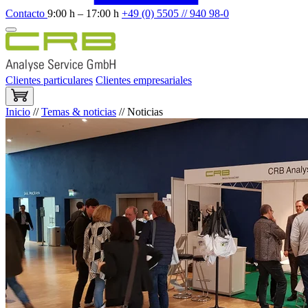
Contacto
9:00 h – 17:00 h
+49 (0) 5505 // 940 98-0
Clientes particulares
Clientes empresariales
Inicio
//
Temas & noticias
//
Noticias