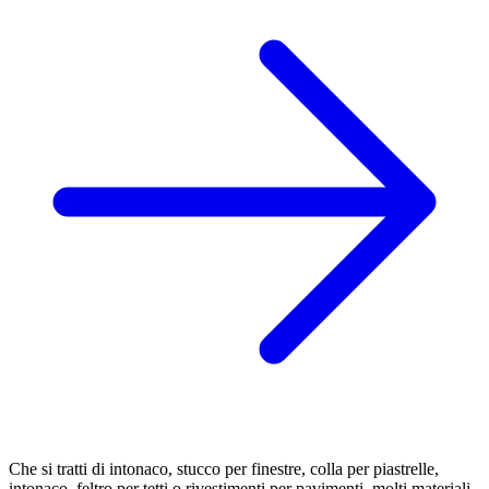
Che si tratti di intonaco, stucco per finestre, colla per piastrelle,
intonaco, feltro per tetti o rivestimenti per pavimenti, molti materiali