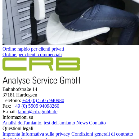
Ordine rapido per clienti privati
Ordine per clienti commerciali
Bahnhofstraße 14
37181 Hardegsen
Telefono:
+49 (0) 5505 940980
Fax:
+49 (0) 5505 94098260
E-mail:
labor@crb-gmbh.de
Informazioni su
Analisi dell'amianto, test dell'amianto
News
Contatto
Questioni legali
Impronta
Informativa sulla privacy
Condizioni generali di contratto