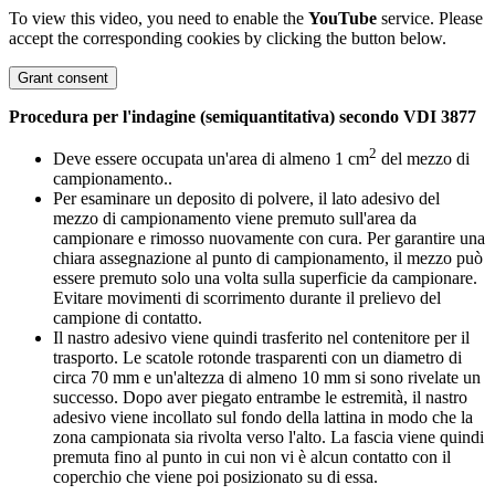
To view this video, you need to enable the
YouTube
service. Please
accept the corresponding cookies by clicking the button below.
Grant consent
Procedura per l'indagine (semiquantitativa) secondo VDI 3877
2
Deve essere occupata un'area di almeno 1 cm
del mezzo di
campionamento..
Per esaminare un deposito di polvere, il lato adesivo del
mezzo di campionamento viene premuto sull'area da
campionare e rimosso nuovamente con cura. Per garantire una
chiara assegnazione al punto di campionamento, il mezzo può
essere premuto solo una volta sulla superficie da campionare.
Evitare movimenti di scorrimento durante il prelievo del
campione di contatto.
Il nastro adesivo viene quindi trasferito nel contenitore per il
trasporto. Le scatole rotonde trasparenti con un diametro di
circa 70 mm e un'altezza di almeno 10 mm si sono rivelate un
successo. Dopo aver piegato entrambe le estremità, il nastro
adesivo viene incollato sul fondo della lattina in modo che la
zona campionata sia rivolta verso l'alto. La fascia viene quindi
premuta fino al punto in cui non vi è alcun contatto con il
coperchio che viene poi posizionato su di essa.