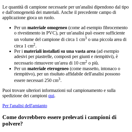
Le quantità di campione necessarie per un'analisi dipendono dal tipo
e dall'omogeneità dei materiali. Anche il precedente campo di
applicazione gioca un ruolo.
Per un
materiale omogeneo
(come ad esempio fibrocemento
o rivestimento in PVC), per un'analisi può essere sufficiente
3
un volume del campione di circa 1 cm
o una piccola area di
2
circa 1 cm
.
Per i
materiali installati su una vasta area
(ad esempio
adesivi per piastrelle, composti per giunti e riempitivi), è
2
necessario rimuovere un'area di 10 cm
o più.
Per un
materiale eterogeneo
(come massetto, intonaco o
riempitivo), per un risultato affidabile dell'analisi possono
3
essere necessari 250 cm
.
Puoi trovare ulteriori informazioni sul campionamento e sulla
spedizione dei campioni
qui
.
Per l'analisi dell'amianto
Come dovrebbero essere prelevati i campioni di
polvere?