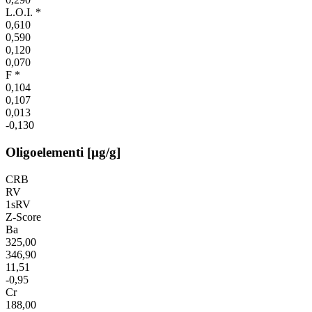
L.O.I. *
0,610
0,590
0,120
0,070
F *
0,104
0,107
0,013
-0,130
Oligoelementi [µg/g]
CRB
RV
1sRV
Z-Score
Ba
325,00
346,90
11,51
-0,95
Cr
188,00