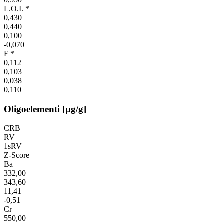
L.O.I. *
0,430
0,440
0,100
-0,070
F *
0,112
0,103
0,038
0,110
Oligoelementi [µg/g]
CRB
RV
1sRV
Z-Score
Ba
332,00
343,60
11,41
-0,51
Cr
550,00