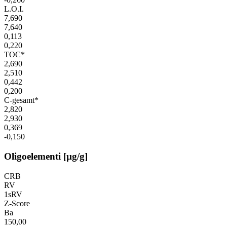
L.O.I.
7,690
7,640
0,113
0,220
TOC*
2,690
2,510
0,442
0,200
C-gesamt*
2,820
2,930
0,369
-0,150
Oligoelementi [µg/g]
CRB
RV
1sRV
Z-Score
Ba
150,00