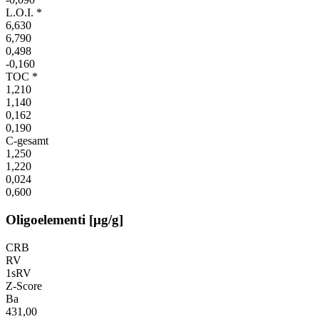
L.O.I. *
6,630
6,790
0,498
-0,160
TOC *
1,210
1,140
0,162
0,190
C-gesamt
1,250
1,220
0,024
0,600
Oligoelementi [µg/g]
CRB
RV
1sRV
Z-Score
Ba
431,00