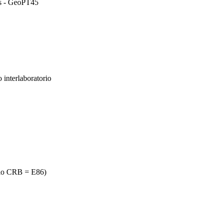
ds - GeoPT45
 interlaboratorio
rio CRB = E86)