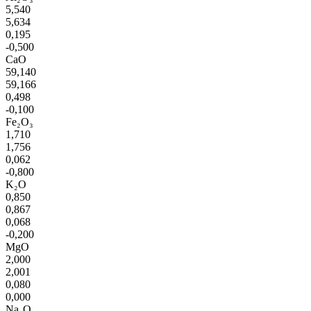
5,540
5,634
0,195
-0,500
CaO
59,140
59,166
0,498
-0,100
Fe₂O₃
1,710
1,756
0,062
-0,800
K₂O
0,850
0,867
0,068
-0,200
MgO
2,000
2,001
0,080
0,000
Na₂O