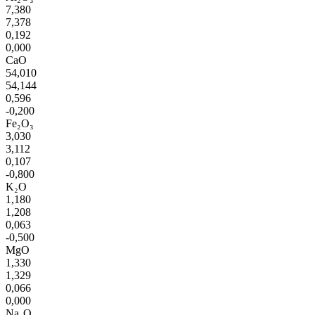
7,380
7,378
0,192
0,000
CaO
54,010
54,144
0,596
-0,200
Fe₂O₃
3,030
3,112
0,107
-0,800
K₂O
1,180
1,208
0,063
-0,500
MgO
1,330
1,329
0,066
0,000
Na₂O