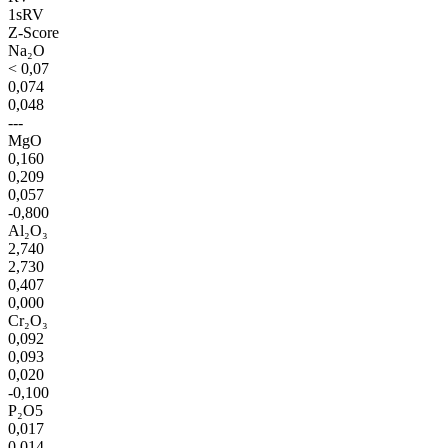
1sRV
Z-Score
Na₂O
< 0,07
0,074
0,048
---
MgO
0,160
0,209
0,057
-0,800
Al₂O₃
2,740
2,730
0,407
0,000
Cr₂O₃
0,092
0,093
0,020
-0,100
P₂O5
0,017
0,014