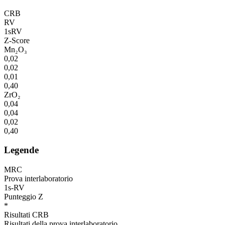
CRB
RV
1sRV
Z-Score
Mn₂O₃
0,02
0,02
0,01
0,40
ZrO₂
0,04
0,04
0,02
0,40
Legende
MRC
Prova interlaboratorio
1s-RV
Punteggio Z
*
Risultati CRB
Risultati della prova interlaboratorio