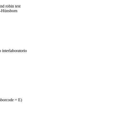
nd robin test
-Hünsborn
 interlaboratorio
aborcode = E)