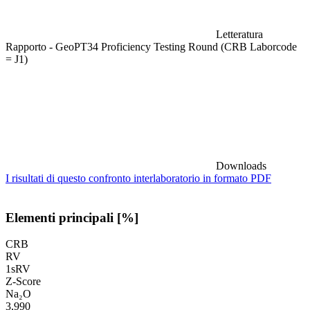
Letteratura
Rapporto - GeoPT34 Proficiency Testing Round (CRB Laborcode
= J1)
Downloads
I risultati di questo confronto interlaboratorio in formato PDF
Elementi principali [%]
CRB
RV
1sRV
Z-Score
Na₂O
3,990