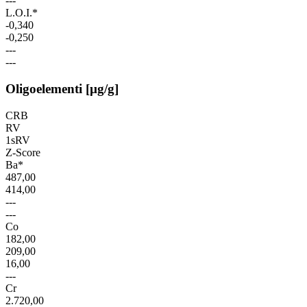
---
L.O.I.*
-0,340
-0,250
---
---
Oligoelementi [µg/g]
CRB
RV
1sRV
Z-Score
Ba*
487,00
414,00
---
---
Co
182,00
209,00
16,00
---
Cr
2.720,00