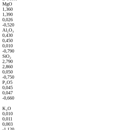
MgO
1,360
1,390
0,026
-0,520
Al₂O₃
0,430
0,450
0,010
-0,790
SiO₂
2,790
2,860
0,050
-0,750
P₂O5
0,045
0,047
-0,660
K₂O
0,010
0,011
0,003
-1,120