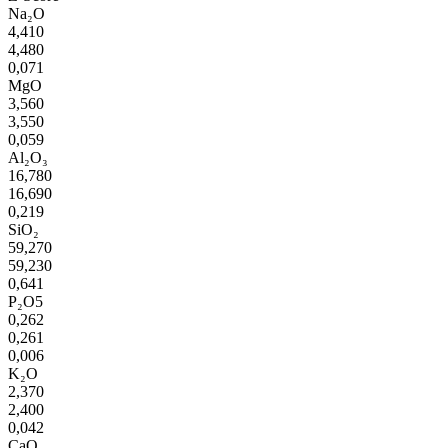
Na₂O
4,410
4,480
0,071
MgO
3,560
3,550
0,059
Al₂O₃
16,780
16,690
0,219
SiO₂
59,270
59,230
0,641
P₂O5
0,262
0,261
0,006
K₂O
2,370
2,400
0,042
CaO