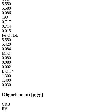
5,550
5,580
0,086
TiO₂
0,717
0,714
0,015
Fe₂O₃ tot.
5,550
5,420
0,084
MnO
0,080
0,080
0,002
L.O.I.*
1,300
1,400
0,030
Oligoelementi [µg/g]
CRB
RV