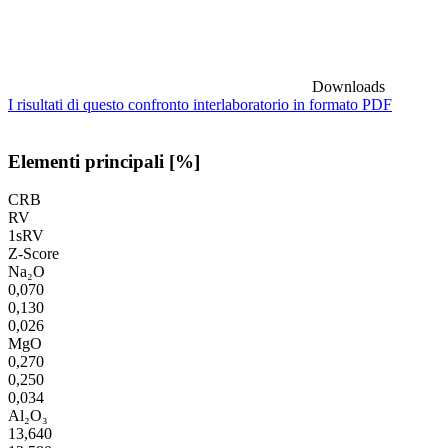
Downloads
I risultati di questo confronto interlaboratorio in formato PDF
Elementi principali [%]
CRB
RV
1sRV
Z-Score
Na₂O
0,070
0,130
0,026
MgO
0,270
0,250
0,034
Al₂O₃
13,640