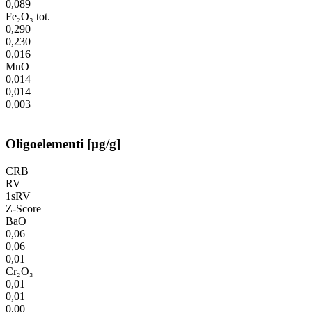
0,089
Fe₂O₃ tot.
0,290
0,230
0,016
MnO
0,014
0,014
0,003
Oligoelementi [µg/g]
CRB
RV
1sRV
Z-Score
BaO
0,06
0,06
0,01
Cr₂O₃
0,01
0,01
0,00