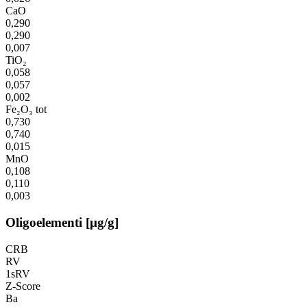
CaO
0,290
0,290
0,007
TiO₂
0,058
0,057
0,002
Fe₂O₃ tot
0,730
0,740
0,015
MnO
0,108
0,110
0,003
Oligoelementi [µg/g]
CRB
RV
1sRV
Z-Score
Ba