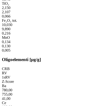
TiO₂
2,150
2,107
0,066
Fe₂O₃ tot.
10,030
9,890
0,216
MnO
0,134
0,130
0,005
Oligoelementi [µg/g]
CRB
RV
1sRV
Z-Score
Ba
780,00
755,00
41,00
Ce